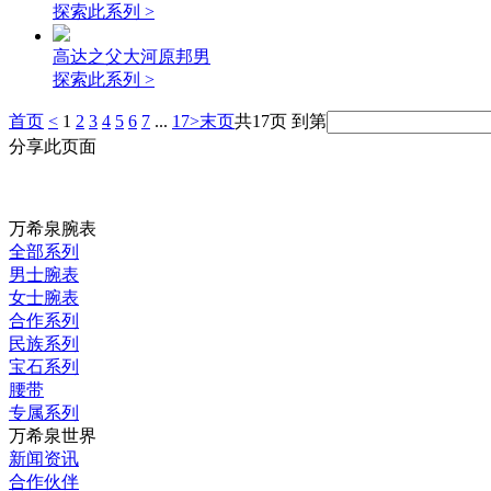
探索此系列 >
高达之父大河原邦男
探索此系列 >
首页
<
1
2
3
4
5
6
7
...
17
>
末页
共17页 到第
分享此页面
万希泉腕表
全部系列
男士腕表
女士腕表
合作系列
民族系列
宝石系列
腰带
专属系列
万希泉世界
新闻资讯
合作伙伴