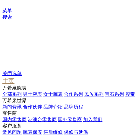
菜单
搜索
您可能感兴趣
Waterfall
Pendant
Stargate
关闭选单
主页
万希泉腕表
全部系列
男士腕表
女士腕表
合作系列
民族系列
宝石系列
腰带
万希泉世界
新闻资讯
合作伙伴
品牌介绍
品牌历程
零售商
国内零售商
港澳台零售商
国外零售商
加入我们
客户服务
常见问题
腕表保养
售后维修
保修与延保