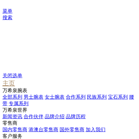
菜单
搜索
您可能感兴趣
Waterfall
Pendant
Stargate
关闭选单
主页
万希泉腕表
全部系列
男士腕表
女士腕表
合作系列
民族系列
宝石系列
腰
带
专属系列
万希泉世界
新闻资讯
合作伙伴
品牌介绍
品牌历程
零售商
国内零售商
港澳台零售商
国外零售商
加入我们
客户服务