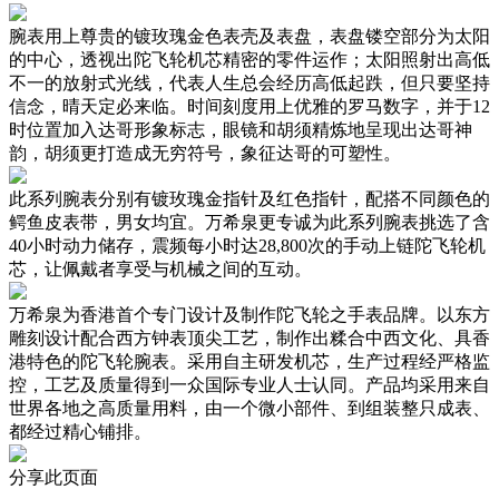
腕表用上尊贵的镀玫瑰金色表壳及表盘，表盘镂空部分为太阳
的中心，透视出陀飞轮机芯精密的零件运作；太阳照射出高低
不一的放射式光线，代表人生总会经历高低起跌，但只要坚持
信念，晴天定必来临。时间刻度用上优雅的罗马数字，并于12
时位置加入达哥形象标志，眼镜和胡须精炼地呈现出达哥神
韵，胡须更打造成无穷符号，象征达哥的可塑性。
此系列腕表分别有镀玫瑰金指针及红色指针，配搭不同颜色的
鳄鱼皮表带，男女均宜。万希泉更专诚为此系列腕表挑选了含
40小时动力储存，震频每小时达28,800次的手动上链陀飞轮机
芯，让佩戴者享受与机械之间的互动。
万希泉为香港首个专门设计及制作陀飞轮之手表品牌。以东方
雕刻设计配合西方钟表顶尖工艺，制作出糅合中西文化、具香
港特色的陀飞轮腕表。采用自主研发机芯，生产过程经严格监
控，工艺及质量得到一众国际专业人士认同。产品均采用来自
世界各地之高质量用料，由一个微小部件、到组装整只成表、
都经过精心铺排。
分享此页面