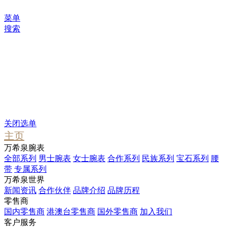
菜单
搜索
您可能感兴趣
Waterfall
Pendant
Stargate
关闭选单
主页
万希泉腕表
全部系列
男士腕表
女士腕表
合作系列
民族系列
宝石系列
腰
带
专属系列
万希泉世界
新闻资讯
合作伙伴
品牌介绍
品牌历程
零售商
国内零售商
港澳台零售商
国外零售商
加入我们
客户服务