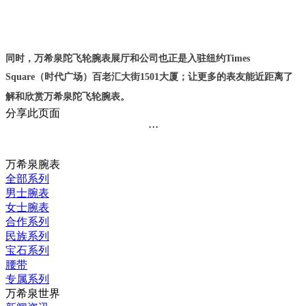
同时，万希泉陀飞轮腕表展厅和公司也正是入驻纽约Times
Square（时代广场）百老汇大街1501大厦；让更多的表友能近距离
了
解
和
欣赏
万希泉陀飞轮腕表。
分享此页面
···
万希泉腕表
全部系列
男士腕表
女士腕表
合作系列
民族系列
宝石系列
腰带
专属系列
万希泉世界