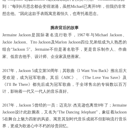
到：“每到6月思念都会变得汹涌，虽然Michael已离开8年，但我仍非常
想念他。”因此这款手表既寓意着恒久，也寄托着思念。
腕表背后的故事
Jermaine Jackson是国际著名流行歌手，1967年与Michael Jackson、
Jackie Jackson、Tito Jackson及Marlon Jackson四位兄弟组成为人熟悉的
组合“
Jackson 5
”。Jermaine不但是著名歌手，更是音乐制作人、作曲
家、低音吉他手、设计师、企业家及慈善家。
2017年，Jackson 5成立第50周年；其歌曲《I Want You Back》推出后大
受欢迎，成为冠军歌曲。其后《ABC》、《The Love You Save》及
《I'll Be There》都先后成为冠军歌曲，于全球售出的专辑数以百万
计，影响着一代又一代人的音乐喜好。
2017年，Jackson 5曾经的一员：迈克尔·杰克逊也离世8年了；Jermaine
Jackson设计此款腕表，又名为“The Dancing Jelephant”，象征着Jackson
5在舞台上魅力四射的风姿。寓意其划时代音乐成就不但影响流行音乐
界，更成为歌迷心中不朽的珍贵回忆。