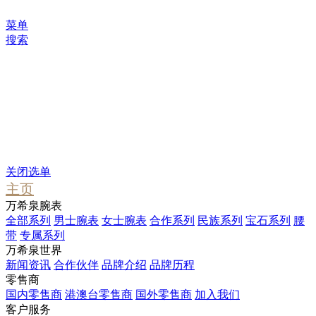
菜单
搜索
您可能感兴趣
Waterfall
Pendant
Stargate
关闭选单
主页
万希泉腕表
全部系列
男士腕表
女士腕表
合作系列
民族系列
宝石系列
腰
带
专属系列
万希泉世界
新闻资讯
合作伙伴
品牌介绍
品牌历程
零售商
国内零售商
港澳台零售商
国外零售商
加入我们
客户服务