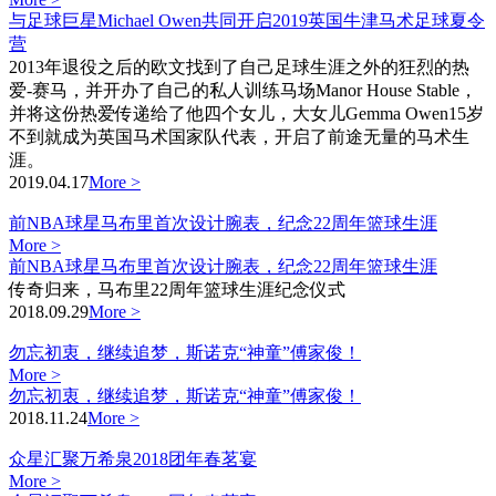
与足球巨星Michael Owen共同开启2019英国牛津马术足球夏令
营
2013年退役之后的欧文找到了自己足球生涯之外的狂烈的热
爱-赛马，并开办了自己的私人训练马场Manor House Stable，
并将这份热爱传递给了他四个女儿，大女儿Gemma Owen15岁
不到就成为英国马术国家队代表，开启了前途无量的马术生
涯。
2019.04.17
More >
前NBA球星马布里首次设计腕表，纪念22周年篮球生涯
More >
前NBA球星马布里首次设计腕表，纪念22周年篮球生涯
传奇归来，马布里22周年篮球生涯纪念仪式
2018.09.29
More >
勿忘初衷，继续追梦，斯诺克“神童”傅家俊！
More >
勿忘初衷，继续追梦，斯诺克“神童”傅家俊！
2018.11.24
More >
众星汇聚万希泉2018团年春茗宴
More >