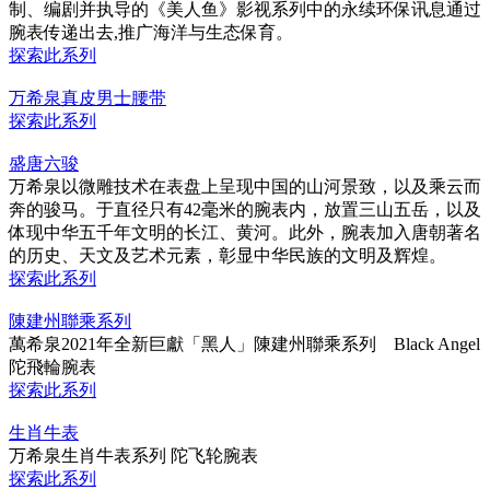
制、编剧并执导的《美人鱼》影视系列中的永续环保讯息通过
腕表传递出去,推广海洋与生态保育。
探索此系列
万希泉真皮男士腰带
探索此系列
盛唐六骏
万希泉以微雕技术在表盘上呈现中国的山河景致，以及乘云而
奔的骏马。于直径只有42毫米的腕表内，放置三山五岳，以及
体现中华五千年文明的长江、黄河。此外，腕表加入唐朝著名
的历史、天文及艺术元素，彰显中华民族的文明及辉煌。
探索此系列
陳建州聯乘系列
萬希泉2021年全新巨獻「黑人」陳建州聯乘系列 Black Angel
陀飛輪腕表
探索此系列
生肖牛表
万希泉生肖牛表系列 陀飞轮腕表
探索此系列