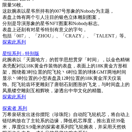
限量50枚。
这款腕表以星爷所持有的007号形象的Nobody为主题，
表盘上饰有两个引人注目的银色立体雕刻图案，
分别是导演形象的星爷NFT图案和Nobody标志。
表盘上还刻有对星爷特别有意义的字句，
包括「007」、「ZHOU」、「CRAZY」、「TALENT」等。
探索此系列
星恒系列 - 特别版
此腕表以「天圆地方」的哲学思想贯穿「时间」，以金色精钢
表壳配衬以18K黄金作装饰的表盘，表面上的18K黄金方形框
架，围绕着3时位置的陀飞轮丶6时位置的球体GMT两地时间
显示丶9时位置的小型表盘及12时位置的18K黄金浑天仪装
饰。陀飞轮齿环更雕刻了唐朝石刻图形的飞龙，与时间盘上的
凤凰镂空雕刻互相辉映，渗透出中华文化的精髓。
探索此系列
探索者 系列
万希泉研发出迷你摆陀（珍珠陀）自动陀飞轮机芯，将自动上
链结构放在了主轮系的边缘，降低机芯厚度，推出直径39毫
米，厚度仅9.9毫米的探索者系列陀飞轮腕表，并采用天然铁