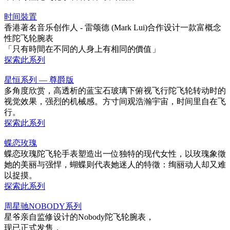
时间裝置
香港著名音乐创作人 - 雷颂德 (Mark Lui)合作设计一款富概念
性陀飞轮腕表
「只有時間在不同的人身上有相同的價值」
探索此系列
星恒系列 — 尊爵版
多角度欣赏，高透析的蓝宝石玻璃下俯视飞行陀飞轮转动时的
视觉效果，强烈的机械感。方寸间观浩瀚宇宙，时间里自在飞
行。
探索此系列
蝶恋玫瑰
蝶恋玫瑰陀飞轮手表塑造出一位独特的现代女性，以玫瑰象徵
她的美丽与强悍，蝴蝶则代表她迷人的特徵：绚丽动人却又难
以捉摸。
探索此系列
周星驰NOBODY系列
星爷亲自监修设计的Nobody陀飞轮腕表，
现已正式发售，