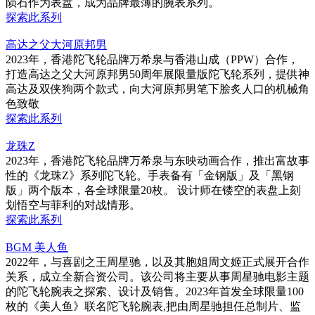
陨石作为表盘，成为品牌最薄的腕表系列。
探索此系列
高达之父大河原邦男
2023年，香港陀飞轮品牌万希泉与香港山成（PPW）合作，
打造高达之父大河原邦男50周年展限量版陀飞轮系列，提供神
高达及双侠狗两个款式，向大河原邦男笔下脍炙人口的机械角
色致敬
探索此系列
龙珠Z
2023年，香港陀飞轮品牌万希泉与东映动画合作，推出富故事
性的《龙珠Z》系列陀飞轮。手表备有「金钢版」及「黑钢
版」两个版本，各全球限量20枚。 设计师在镂空的表盘上刻
划悟空与菲利的对战情形。
探索此系列
BGM 美人鱼
2022年，与喜剧之王周星驰，以及其胞姐周文姬正式展开合作
关系，成立全新合资公司。该公司将主要从事周星驰电影主题
的陀飞轮腕表之探索、设计及销售。2023年首发全球限量100
枚的《美人鱼》联名陀飞轮腕表,把由周星驰担任总制片、监