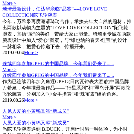
More >
琦琦最新设计，任达华亲临“品鉴”----LOVE LOVE
COLLECTION陀飞轮腕表
今年，万希泉再度邀请琦琦合作，承接去年大自然的题材，推
出两款以动物为主题的“LOVE LOVE COLLECTION”陀飞轮
腕表，宣扬“爱”的美好，带给大家正能量。琦琦更专诚在两款
腕表设计中加入“爱心”图案，与“维也纳的春天·红宝”的设计
一脉相承，把爱心传递下去、传播开来。
2019.09.04
More >
连续四年参加GPHG的中国品牌，今年我们带来了......
More >
连续四年参加GPHG的中国品牌，今年我们带来了......
作为已连续四年加入角逐GPHG(日内瓦钟表大赛)的中国品牌
万希泉，今年携最新作品——“行星系列”和“翠鸟开屏”两款陀
飞轮腕表，分别加入“小金手指表”和“珠宝表”组的角逐。
2019.08.26
More >
人见人爱的小黄鸭又添“新成员”
More >
人见人爱的小黄鸭又添“新成员”
当陀飞轮腕表遇到 B.DUCK，开启计时另一种体验，为小时