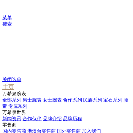
菜单
搜索
您可能感兴趣
Waterfall
Pendant
Stargate
关闭选单
主页
万希泉腕表
全部系列
男士腕表
女士腕表
合作系列
民族系列
宝石系列
腰
带
专属系列
万希泉世界
新闻资讯
合作伙伴
品牌介绍
品牌历程
零售商
国内零售商
港澳台零售商
国外零售商
加入我们