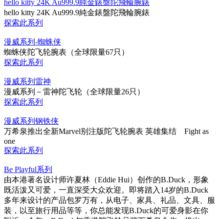
hello kitty 24K Au999.9純金錶盤陀飛輪腕錶
hello kitty 24K Au999.9純金錶盤陀飛輪腕錶
探索此系列
漫威系列-蜘蛛侠
蜘蛛侠陀飞轮腕表（全球限量67只）
探索此系列
漫威系列雷神
漫威系列－雷神陀飞轮（全球限量26只）
探索此系列
漫威系列钢铁侠
万希泉推出全新Marvel别注版陀飞轮腕表 英雄集结 Fight as
one
探索此系列
Be Playful系列
由本港著名设计师许夏林（Eddie Hui）创作的B.Duck，形象
既活泼又可爱，一直深受大众欢迎。即将踏入14岁的B.Duck
多年来设计的产品包罗万有，从电子、家具、礼品、文具、服
装，以至旅行用品等等，你总能发现B.Duck的可爱身影在你