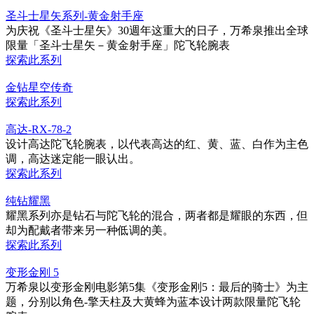
圣斗士星矢系列-黄金射手座
为庆祝《圣斗士星矢》30週年这重大的日子，万希泉推出全球
限量「圣斗士星矢－黄金射手座」陀飞轮腕表
探索此系列
金钻星空传奇
探索此系列
高达-RX-78-2
设计高达陀飞轮腕表，以代表高达的红、黄、蓝、白作为主色
调，高达迷定能一眼认出。
探索此系列
纯钻耀黑
耀黑系列亦是钻石与陀飞轮的混合，两者都是耀眼的东西，但
却为配戴者带来另一种低调的美。
探索此系列
变形金刚 5
万希泉以变形金刚电影第5集《变形金刚5：最后的骑士》为主
题，分别以角色-擎天柱及大黄蜂为蓝本设计两款限量陀飞轮